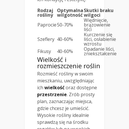
Rodzaj
Optymalna
Skutki braku
rośliny
wilgotność
wilgoci
Więdnięcie,
Paprocie
50-70%
brązowienie
liści
Kurczenie się
Szeflery
40-60%
liści, osłabienie
wzrostu
Opadanie liści,
Fikusy
40-60%
zniekształcenie
Wielkość i
rozmieszczenie roślin
Rozmieść rośliny w swoim
mieszkaniu, uwzględniając
ich
wielkość
oraz dostępne
przestrzenie
. Zrób prosty
plan, zaznaczając miejsca,
gdzie chcesz je umieścić.
Wysokie rośliny idealnie
sprawdzą się na środku
regałów lub na wysokich