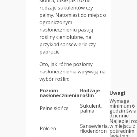
słońca, takie jak różne
rodzaje sukulentów czy
palmy. Natomiast do miejsc o
ograniczonym
nasłonecznieniu pasują
rośliny cieniolubne, na
przykład sansewierie czy
paprocie.
Oto, jak różne poziomy
nasłonecznienia wpływają na
wybór roślin:
Poziom
Rodzaje
Uwagi
nasłonecznienia
roślin
Wymaga
Sukulent,
minimum 6
Pełne słońce
palma
godzin świa
dziennie.
Najlepiej r
Sansewieria,
w miejscu z
Półcień
filodendron
pośrednim
światłem.