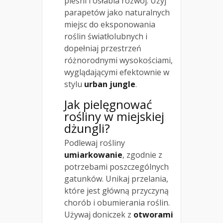
pleśni i osłabia rozwój. Użyj
parapetów jako naturalnych
miejsc do eksponowania
roślin światłolubnych i
dopełniaj przestrzeń
różnorodnymi wysokościami,
wyglądającymi efektownie w
stylu
urban jungle
.
Jak pielęgnować
rośliny w miejskiej
dżungli?
Podlewaj rośliny
umiarkowanie
, zgodnie z
potrzebami poszczególnych
gatunków. Unikaj przelania,
które jest główną przyczyną
chorób i obumierania roślin.
Używaj doniczek z
otworami