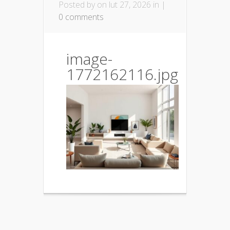
Posted by
on lut 27, 2026 in |
0 comments
image-
1772162116.jpg