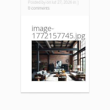
Posted by
on lut 27, 2026 in |
0 comments
image-
1772157745.jpg