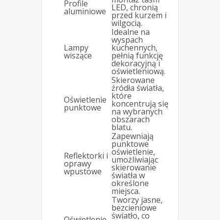
Profile
LED, chronią
aluminiowe
przed kurzem i
wilgocią.
Idealne na
wyspach
Lampy
kuchennych,
wiszące
pełnią funkcję
dekoracyjną i
oświetleniową.
Skierowane
źródła światła,
które
Oświetlenie
koncentrują się
punktowe
na wybranych
obszarach
blatu.
Zapewniają
punktowe
oświetlenie,
Reflektorki i
umożliwiając
oprawy
skierowanie
wpustowe
światła w
określone
miejsca.
Tworzy jasne,
bezcieniowe
światło, co
Oświetlenie