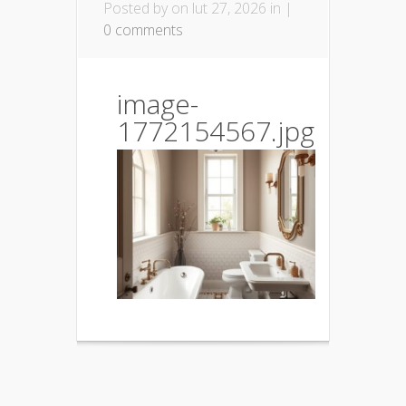
Posted by
on lut 27, 2026 in |
0 comments
image-
1772154567.jpg