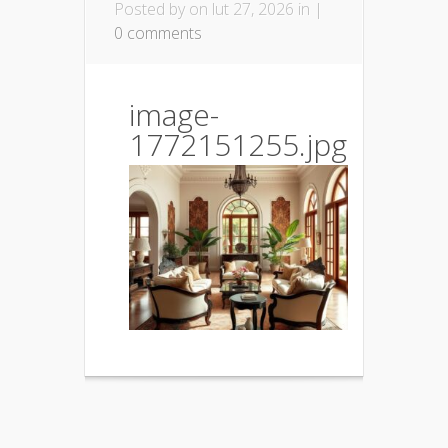
Posted by
on lut 27, 2026 in |
0 comments
image-
1772151255.jpg