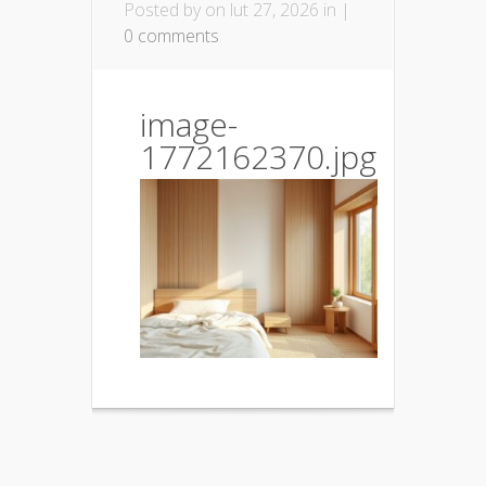
Posted by
on lut 27, 2026 in |
0 comments
image-
1772162370.jpg